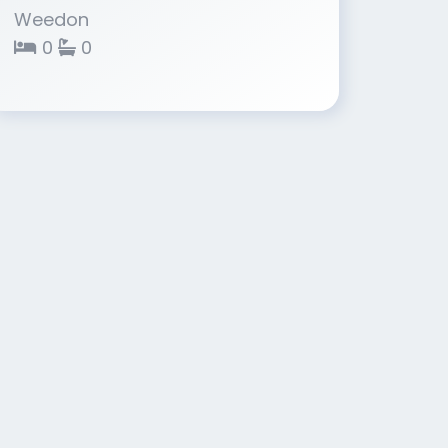
Weedon
0
0