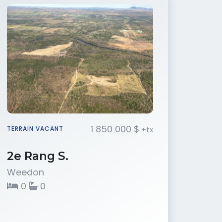
1 850 000 $
+tx
TERRAIN VACANT
2e Rang S.
Weedon
0
0