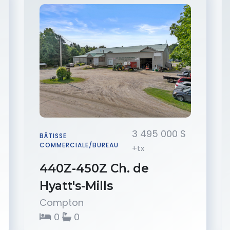
3 495 000 $
BÂTISSE
COMMERCIALE/BUREAU
+tx
440Z-450Z Ch. de
Hyatt's-Mills
Compton
0
0