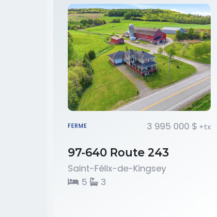
3 995 000 $
+tx
FERME
97-640 Route 243
Saint-Félix-de-Kingsey
5
3