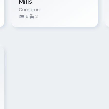
Mills
Compton
5
2