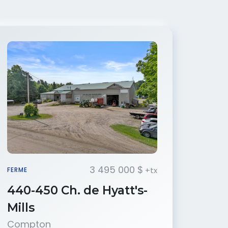
3 495 000 $
+tx
FERME
440-450 Ch. de Hyatt's-
Mills
Compton