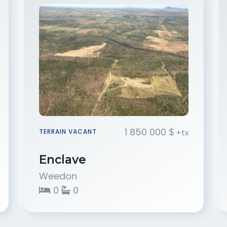
1 850 000 $
+tx
TERRAIN VACANT
Enclave
Weedon
0
0