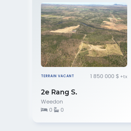
1 850 000 $
+tx
TERRAIN VACANT
2e Rang S.
Weedon
0
0