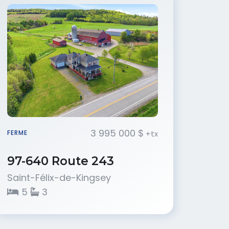
3 995 000 $
+tx
FERME
97-640 Route 243
Saint-Félix-de-Kingsey
5
3