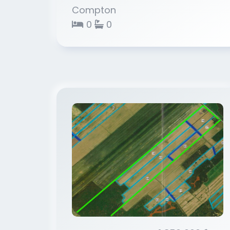
Compton
0
0