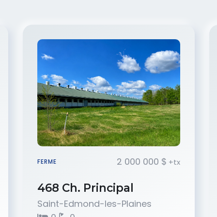
2 000 000 $
+tx
FERME
468 Ch. Principal
Saint-Edmond-les-Plaines